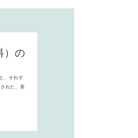
料）の
トと、それぞ
載された、美