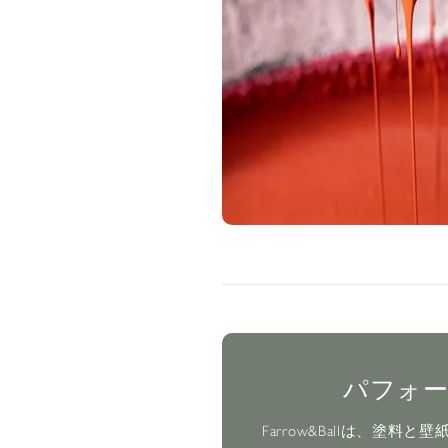
パフォ
Farrow&Ballは、塗料