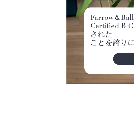
Farrow＆Ba
Certified B
された
ことを誇り