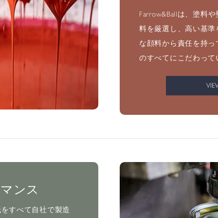
Farrow&Ballは、
料を厳選し、高い基準
な顔料から責任を持っ
のすべてにこだわって
VIE
ーマンス
と壁紙をすべて自社で製造