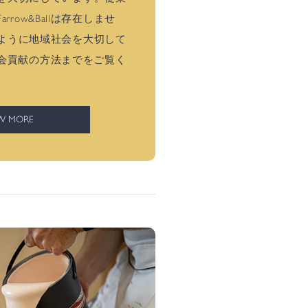
row&Ballは存在しませ
がどのように地域社会を大切して
会貢献の方法までをご覧く
W MORE