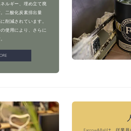
エネルギー、埋め立て廃
す。二酸化炭素排出量
幅に削減されています。
ーの使用により、さらに
す。
MORE
Farrow&Ballは、