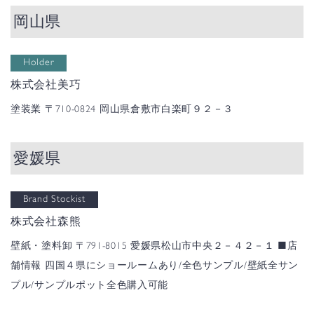
岡山県
Holder
株式会社美巧
塗装業
〒710-0824 岡山県倉敷市白楽町９２－３
愛媛県
Brand Stockist
株式会社森熊
壁紙・塗料卸
〒791-8015 愛媛県松山市中央２－４２－１
■店
舗情報
四国４県にショールームあり/全色サンプル/壁紙全サン
プル/サンプルポット全色購入可能