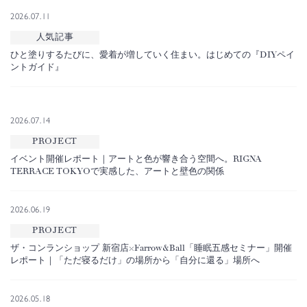
2026.07.11
人気記事
ひと塗りするたびに、愛着が増していく住まい。はじめての『DIYペイ
ントガイド』
2026.07.14
PROJECT
イベント開催レポート｜アートと色が響き合う空間へ。RIGNA
TERRACE TOKYOで実感した、アートと壁色の関係
2026.06.19
PROJECT
ザ・コンランショップ 新宿店×Farrow&Ball「睡眠五感セミナー」開催
レポート｜「ただ寝るだけ」の場所から「自分に還る」場所へ
2026.05.18