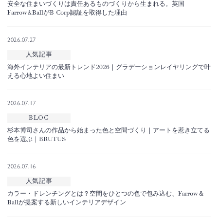
安全な住まいづくりは責任あるものづくりから生まれる。英国
Farrow&BallがB Corp認証を取得した理由
2026.07.27
人気記事
海外インテリアの最新トレンド2026｜グラデーションレイヤリングで叶
える心地よい住まい
2026.07.17
BLOG
杉本博司さんの作品から始まった色と空間づくり｜アートを惹き立てる
色を選ぶ｜BRUTUS
2026.07.16
人気記事
カラー・ドレンチングとは？空間をひとつの色で包み込む、Farrow＆
Ballが提案する新しいインテリアデザイン