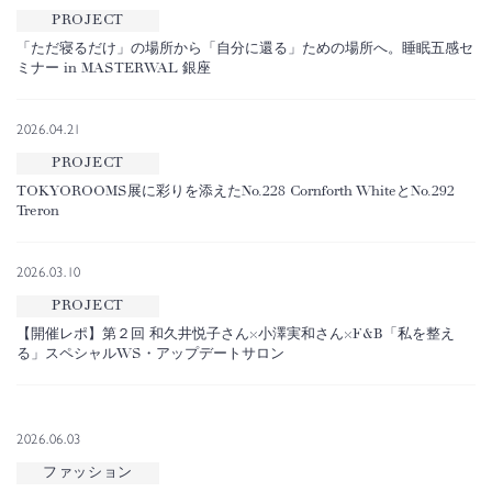
PROJECT
「ただ寝るだけ」の場所から「自分に還る」ための場所へ。睡眠五感セ
ミナー in MASTERWAL 銀座
2026.04.21
PROJECT
TOKYOROOMS展に彩りを添えたNo.228 Cornforth WhiteとNo.292
Treron
2026.03.10
PROJECT
【開催レポ】第２回 和久井悦子さん×小澤実和さん×F&B「私を整え
る」スペシャルWS・アップデートサロン
2026.06.03
ファッション