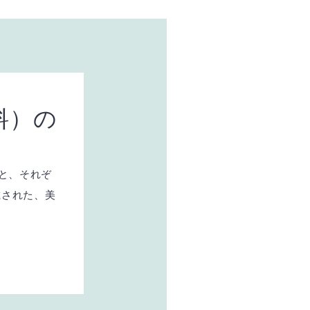
料）の
トと、それぞ
載された、美