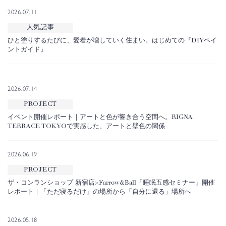
2026.07.11
人気記事
ひと塗りするたびに、愛着が増していく住まい。はじめての『DIYペイ
ントガイド』
2026.07.14
PROJECT
イベント開催レポート｜アートと色が響き合う空間へ。RIGNA
TERRACE TOKYOで実感した、アートと壁色の関係
2026.06.19
PROJECT
ザ・コンランショップ 新宿店×Farrow&Ball「睡眠五感セミナー」開催
レポート｜「ただ寝るだけ」の場所から「自分に還る」場所へ
2026.05.18