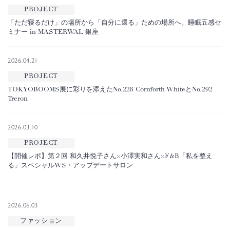
PROJECT
「ただ寝るだけ」の場所から「自分に還る」ための場所へ。睡眠五感セ
ミナー in MASTERWAL 銀座
2026.04.21
PROJECT
TOKYOROOMS展に彩りを添えたNo.228 Cornforth WhiteとNo.292
Treron
2026.03.10
PROJECT
【開催レポ】第２回 和久井悦子さん×小澤実和さん×F&B「私を整え
る」スペシャルWS・アップデートサロン
2026.06.03
ファッション