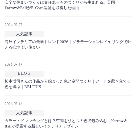
安全な住まいづくりは責任あるものづくりから生まれる。英国
Farrow&BallがB Corp認証を取得した理由
2026.07.27
人気記事
海外インテリアの最新トレンド2026｜グラデーションレイヤリングで叶
える心地よい住まい
2026.07.17
BLOG
杉本博司さんの作品から始まった色と空間づくり｜アートを惹き立てる
色を選ぶ｜BRUTUS
2026.07.16
人気記事
カラー・ドレンチングとは？空間をひとつの色で包み込む、Farrow＆
Ballが提案する新しいインテリアデザイン