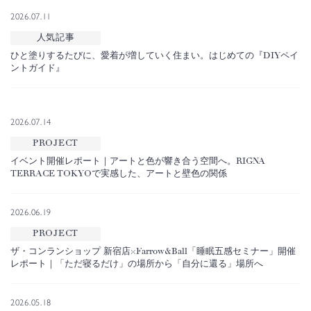
2026.07.11
人気記事
ひと塗りするたびに、愛着が増していく住まい。はじめての『DIYペイ
ントガイド』
2026.07.14
PROJECT
イベント開催レポート｜アートと色が響き合う空間へ。RIGNA
TERRACE TOKYOで実感した、アートと壁色の関係
2026.06.19
PROJECT
ザ・コンランショップ 新宿店×Farrow&Ball「睡眠五感セミナー」開催
レポート｜「ただ寝るだけ」の場所から「自分に還る」場所へ
2026.05.18