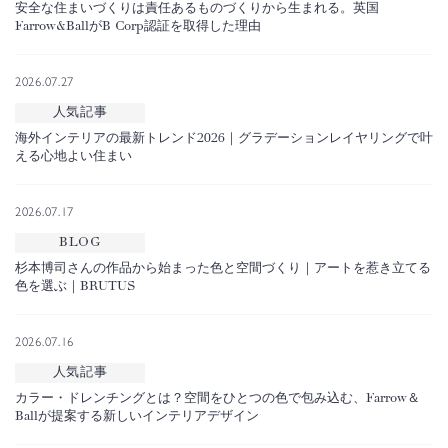
安全な住まいづくりは責任あるものづくりから生まれる。英国
Farrow&BallがB Corp認証を取得した理由
2026.07.27
人気記事
海外インテリアの最新トレンド2026｜グラデーションレイヤリングで叶
える心地よい住まい
2026.07.17
BLOG
杉本博司さんの作品から始まった色と空間づくり｜アートを惹き立てる
色を選ぶ｜BRUTUS
2026.07.16
人気記事
カラー・ドレンチングとは？空間をひとつの色で包み込む、Farrow＆
Ballが提案する新しいインテリアデザイン