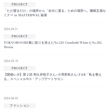
PROJECT
「ただ寝るだけ」の場所から「自分に還る」ための場所へ。睡眠五感セ
ミナー in MASTERWAL 銀座
2026.04.21
PROJECT
TOKYOROOMS展に彩りを添えたNo.228 Cornforth WhiteとNo.292
Treron
2026.03.10
PROJECT
【開催レポ】第２回 和久井悦子さん×小澤実和さん×F&B「私を整え
る」スペシャルWS・アップデートサロン
2026.06.03
ファッション