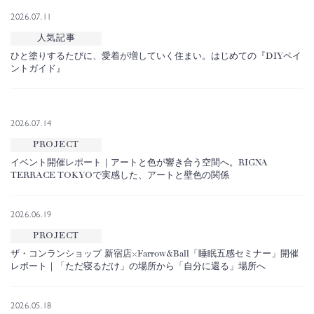
2026.07.11
人気記事
ひと塗りするたびに、愛着が増していく住まい。はじめての『DIYペイ
ントガイド』
2026.07.14
PROJECT
イベント開催レポート｜アートと色が響き合う空間へ。RIGNA
TERRACE TOKYOで実感した、アートと壁色の関係
2026.06.19
PROJECT
ザ・コンランショップ 新宿店×Farrow&Ball「睡眠五感セミナー」開催
レポート｜「ただ寝るだけ」の場所から「自分に還る」場所へ
2026.05.18