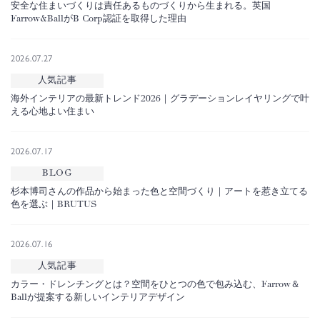
安全な住まいづくりは責任あるものづくりから生まれる。英国
Farrow&BallがB Corp認証を取得した理由
2026.07.27
人気記事
海外インテリアの最新トレンド2026｜グラデーションレイヤリングで叶
える心地よい住まい
2026.07.17
BLOG
杉本博司さんの作品から始まった色と空間づくり｜アートを惹き立てる
色を選ぶ｜BRUTUS
2026.07.16
人気記事
カラー・ドレンチングとは？空間をひとつの色で包み込む、Farrow＆
Ballが提案する新しいインテリアデザイン