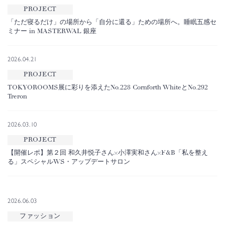
PROJECT
「ただ寝るだけ」の場所から「自分に還る」ための場所へ。睡眠五感セ
ミナー in MASTERWAL 銀座
2026.04.21
PROJECT
TOKYOROOMS展に彩りを添えたNo.228 Cornforth WhiteとNo.292
Treron
2026.03.10
PROJECT
【開催レポ】第２回 和久井悦子さん×小澤実和さん×F&B「私を整え
る」スペシャルWS・アップデートサロン
2026.06.03
ファッション