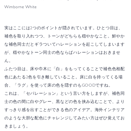
Wimborne White
実はここには2つのポイントが隠されています。
ひとつ目は、
補色を取り入れつつ、トーンがどちらも穏やかなこと。鮮やか
な補色同士だとギラついてハレーションを起こしてしまいます
が、穏やかなトーン同士の色ならばハレーションはおきませ
ん。
ふたつ目は、床や巾木に「白」をもってくることで補色色相配
色にあたる2色を引き離していること。床に白を持ってくる場
合、「ラグ」を使って床の色を隠すのもGOODですね。
これは、「セパレーション」という言い方をしますが、補色同
士の色の間に白やグレー、黒などの色を挟み込むことで、より
すっきり感を出すことができる色のアイデア。海外インテリア
のような大胆な配色にチャレンジしてみたい方はぜひ覚えてお
きましょう。