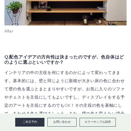
After
Q.配色アイデアの方向性は決まったのですが、色自体はど
のように選ぶといいですか？
インテリアの中の主役を何にするのかによって変わってきま
す。基本的には、壁と同じように面積が大きい床の色に合わせ
て壁の色を選ぶとまとまりやすいですが、お気に入りのソファ
やチェストを主役にしてもよいですし、ディスプレイをする予
定のアートを主役にするのでもOK！その主役の色を基軸にし
て、あわせる色を選びましょう。また、壁の色を変えたい場合
は、まずはカラーチャートを取り寄せてみましょう。
ご来店予約
お問い合わせ
カラーサンプル請求
Farrow&Ballのカラーチャートは無料でお取り寄せが可能です。