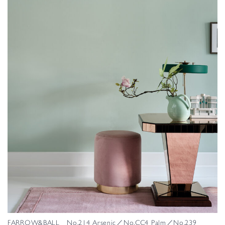
FARROW&BALL No.214 Arsenic／No.CC4 Palm／No.239