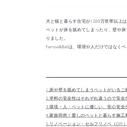
犬と猫と暮らす住宅が1200万世帯以
ペットが床を舐めてしまったり、壁や床
りました。
Farrow&Ballは、環境や人だけでは
1.床や壁を舐めてしまうペットがいる
2.塗料の安全性はそれぞれ違うので安全
3.環境・人・ペットに優しい、安心安全なFar
4.家族同然！愛しのペットと暮らす施工
5.リノベーション・セルフリノベ（DIY）の