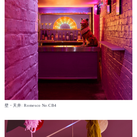
壁・天井: Romesco No.CB4