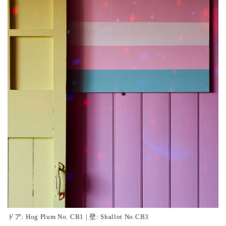
ドア: Hog Plum No. CB1 | 壁: Shallot No.CB3