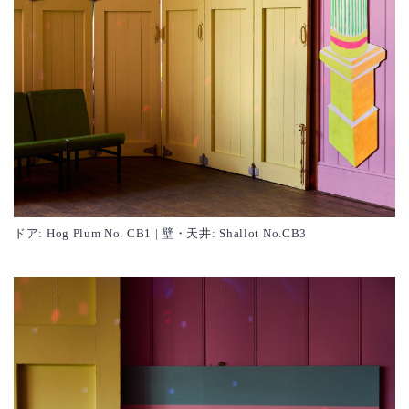
ドア: Hog Plum No. CB1 | 壁・天井: Shallot No.CB3