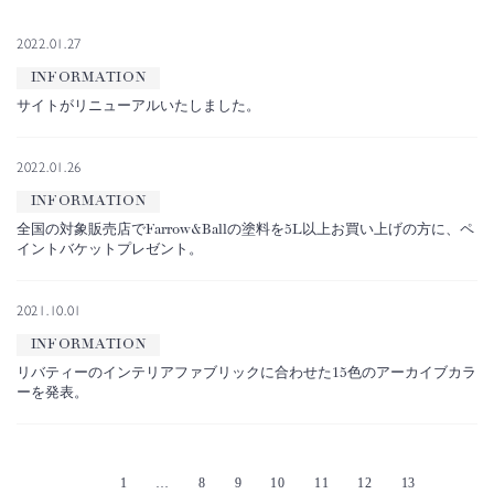
2022.01.27
INFORMATION
サイトがリニューアルいたしました。
2022.01.26
INFORMATION
全国の対象販売店でFarrow&Ballの塗料を5L以上お買い上げの方に、ペ
イントバケットプレゼント。
2021.10.01
INFORMATION
リバティーのインテリアファブリックに合わせた15色のアーカイブカラ
ーを発表。
<
1
…
8
9
10
11
12
13